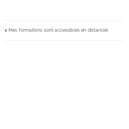
Navigation
Mes formations sont accessibles en distanciel
de
l’article